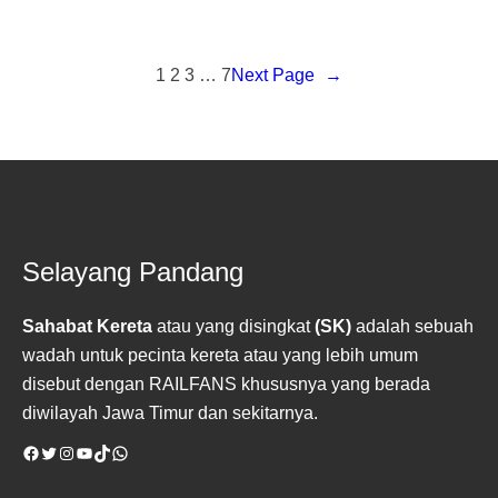
1
2
3
…
7
Next Page
→
Selayang Pandang
Sahabat Kereta
atau yang disingkat
(SK)
adalah sebuah
wadah untuk pecinta kereta atau yang lebih umum
disebut dengan RAILFANS khususnya yang berada
diwilayah Jawa Timur dan sekitarnya.
Facebook
Twitter
Instagram
YouTube
TikTok
WhatsApp