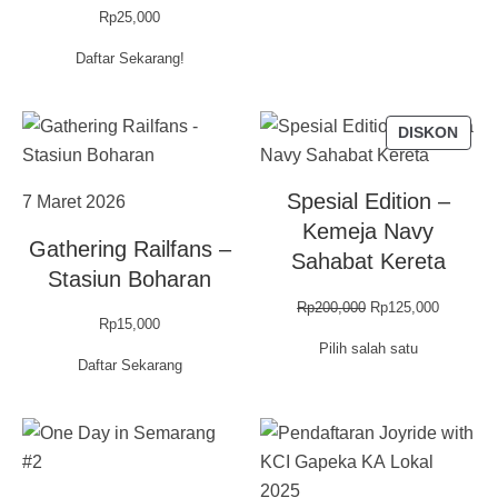
Rp
25,000
Daftar Sekarang!
PRO
DISKON
DEN
DISK
Spesial Edition –
7 Maret 2026
Kemeja Navy
Gathering Railfans –
Sahabat Kereta
Stasiun Boharan
Harga
Harga
Rp
200,000
Rp
125,000
Rp
15,000
aslinya
saat
Pilih salah satu
adalah:
ini
Daftar Sekarang
Rp200,000.
adalah:
Rp125,00