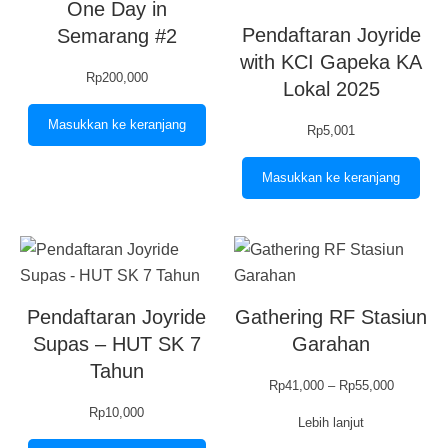
One Day in
Pendaftaran Joyride
Semarang #2
with KCI Gapeka KA
Rp
200,000
Lokal 2025
Masukkan ke keranjang
Rp
5,001
Masukkan ke keranjang
Pendaftaran Joyride
Gathering RF Stasiun
Supas – HUT SK 7
Garahan
Tahun
Rentang
Rp
41,000
–
Rp
55,000
harga:
Rp
10,000
Lebih lanjut
Rp41,000
hingga