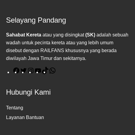
Selayang Pandang
Sahabat Kereta
atau yang disingkat
(SK)
adalah sebuah
wadah untuk pecinta kereta atau yang lebih umum
disebut dengan RAILFANS khususnya yang berada
diwilayah Jawa Timur dan sekitarnya.
F
T
I
Y
T
W
a
w
n
o
i
h
c
i
s
u
k
a
Hubungi Kami
e
t
t
T
T
t
b
t
a
u
o
s
Tentang
o
e
g
b
k
A
Layanan Bantuan
o
r
r
e
p
k
a
p
m