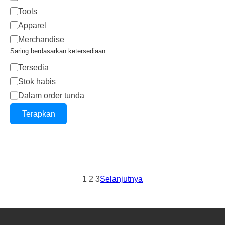
Tools
Apparel
Merchandise
Saring berdasarkan ketersediaan
Status
Tersedia
Stok habis
Dalam order tunda
Terapkan
1
2
3
Selanjutnya