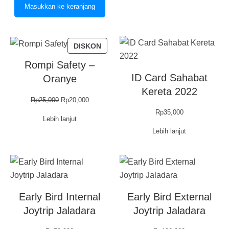
Masukkan ke keranjang
Rp55,000
PRODUK
DISKON
DENGAN
Rompi Safety –
DISKON
ID Card Sahabat
Oranye
Kereta 2022
Harga
Harga
Rp
25,000
Rp
20,000
aslinya
saat
Rp
35,000
Lebih lanjut
adalah:
ini
Lebih lanjut
Rp25,000.
adalah:
Rp20,000.
Early Bird Internal
Early Bird External
Joytrip Jaladara
Joytrip Jaladara