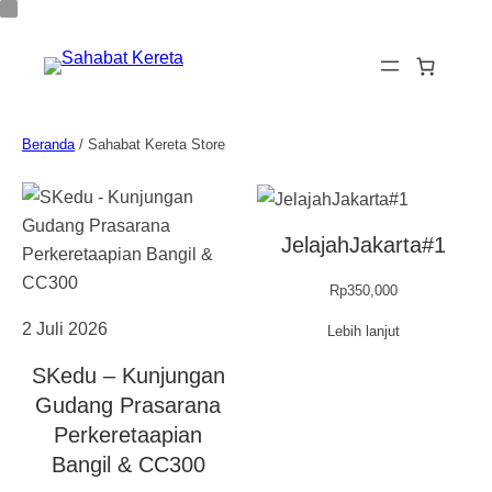
Lewati
ke
konten
Beranda
/ Sahabat Kereta Store
JelajahJakarta#1
Rp
350,000
2 Juli 2026
Lebih lanjut
SKedu – Kunjungan
Gudang Prasarana
Perkeretaapian
Bangil & CC300