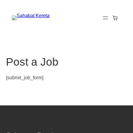
Lewati
ke
konten
Post a Job
[submit_job_form]